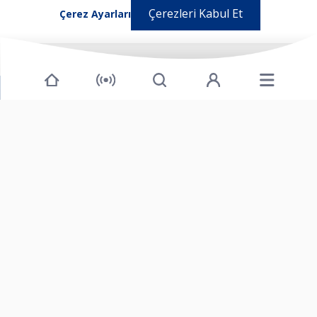
Çerezleri Kabul Et
Çerez Ayarları
MEDICUS
GÜNCEL GELİŞMELER
MEDİKAL YAYINLAR
TEDAVİ ALANLARI
NOBEL FARMA ÜRÜNLERİ
NOBEL TÜKETİCİ SAĞLIĞI ÜRÜNLERİ
TÜKETİCİ SAĞLIĞI
BİZE ULAŞIN
E-Kütüphane
Medikal Hesaplayıcılar