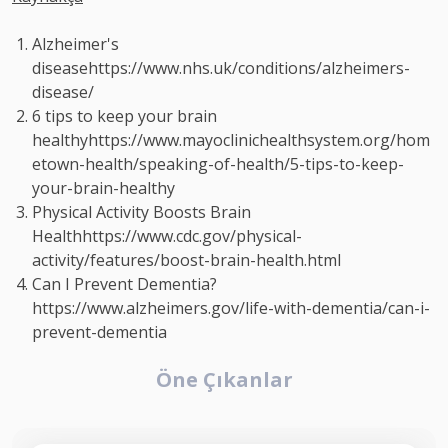
Alzheimer's
disease
https://www.nhs.uk/conditions/alzheimers-
disease/
6 tips to keep your brain
healthy
https://www.mayoclinichealthsystem.org/hom
etown-health/speaking-of-health/5-tips-to-keep-
your-brain-healthy
Physical Activity Boosts Brain
Health
https://www.cdc.gov/physical-
activity/features/boost-brain-health.html
Can I Prevent Dementia?
https://www.alzheimers.gov/life-with-dementia/can-i-
prevent-dementia
Öne Çıkanlar