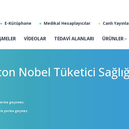
E-Kütüphane
Medikal Hesaplayıcılar
Canlı Yayınla
ŞMELER
VİDEOLAR
TEDAVİ ALANLARI
ÜRÜNLER
Nobel Tüketici Sağlığ
 yerine geçemez.
enin yerine geçmez.