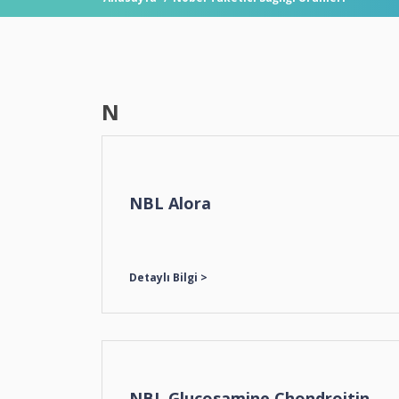
N
NBL Alora
NBL Glucosamine Chondroitin