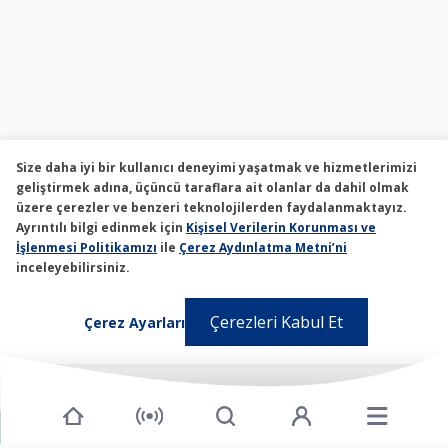
Size daha iyi bir kullanıcı deneyimi yaşatmak ve hizmetlerimizi
geliştirmek adına, üçüncü taraflara ait olanlar da dahil olmak
üzere çerezler ve benzeri teknolojilerden faydalanmaktayız.
Ayrıntılı bilgi edinmek için
Kişisel Verilerin Korunması ve
İşlenmesi Politikamızı
ile
Çerez Aydınlatma Metni’ni
inceleyebilirsiniz.
Çerezleri Kabul Et
Çerez Ayarları