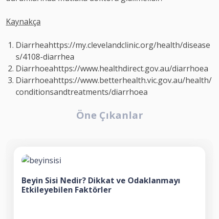
Kaynakça
Diarrhea
https://my.clevelandclinic.org/health/disease
s/4108-diarrhea
Diarrhoea
https://www.healthdirect.gov.au/diarrhoea
Diarrhoea
https://www.betterhealth.vic.gov.au/health/
conditionsandtreatments/diarrhoea
Öne Çıkanlar
Beyin Sisi Nedir? Dikkat ve Odaklanmayı
Etkileyebilen Faktörler