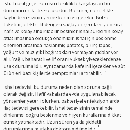
İshal nasıl geçer sorusu da sıklıkla karşılaşılan bu
durumun en kritik sorusudur. Bu süreçte öncelikle
kaybedilen sıvının yerine konması gerekir. Bol su
tüketimi, elektrolit dengesi sağlayan içecekler yanı sıra
hafif ve kolay sindirilebilir besinler ishal sürecinin kolay
atlatılmasında oldukça önemlidir. İshal için beslenme
önerileri arasında haşlanmış patates, pirinç lapası,
yoğurt ve muz gibi bağırsakları yormayan gıdalar yer
alır. Yağlı, baharatlı ve lif oranı yüksek yiyeceklerdense
uzak durulmalıdır. Aynı zamanda kafeinli içecekler ve süt
1, 3
ürünleri bazı kişilerde semptomları artırabilir.
İshal tedavisi, bu duruma neden olan soruna bağlı
olarak değişir. Hafif vakalarda evde uygulanabilecek
yöntemler yeterli olurken, bakteriyel enfeksiyonlarda
ilaç tedavisi gerekebilir. İshal tedavisinin temelinde
dinlenme, doğru beslenme ve hijyen kurallarına dikkat
etmek yatmaktadır. Uzun süren ya da şiddetli
1, 3
durumlarında mutlaka doktora gidilmelidir.