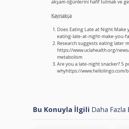
akşam öğünlerini hafif tutmak ve gec
Kaynakça
Does Eating Late at Night Make 
eating-late-at-night-make-you-fa
Research suggests eating later 
https://www.uclahealth.org/news/
metabolism
Are you a late-night snacker? 5 
why
https://www.hellolingo.com/
Bu Konuyla İlgili
Daha Fazla B