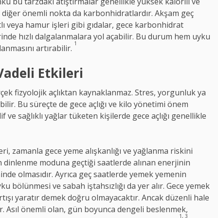
nkü bu tarzdaki atıştırmalar genellikle yüksek kalorili ve
r diğer önemli nokta da karbonhidratlardır. Akşam geç
lı veya hamur işleri gibi gıdalar, gece karbonhidrat
rinde hızlı dalgalanmalara yol açabilir. Bu durum hem uyku
1
anmasını artırabilir.
adeli Etkileri
çek fizyolojik açlıktan kaynaklanmaz. Stres, yorgunluk ya
ebilir. Bu süreçte de gece açlığı ve kilo yönetimi önem
if ve sağlıklı yağlar tüketen kişilerde gece açlığı genellikle
ri, zamanla gece yeme alışkanlığı ve yağlanma riskini
n dinlenme moduna geçtiği saatlerde alınan enerjinin
nde olmasıdır. Ayrıca geç saatlerde yemek yemenin
yku bölünmesi ve sabah iştahsızlığı da yer alır. Gece yemek
rtışı yaratır demek doğru olmayacaktır. Ancak düzenli hale
ır. Asıl önemli olan, gün boyunca dengeli beslenmek,
1, 3