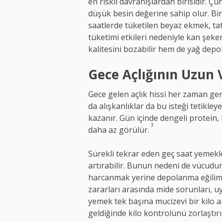
en riskli davranışlardan birisidir. Çü
düşük besin değerine sahip olur. Bi
saatlerde tüketilen beyaz ekmek, tat
tüketimi etkileri nedeniyle kan şeke
kalitesini bozabilir hem de yağ depol
Gece Açlığının Uzun V
Gece gelen açlık hissi her zaman ger
da alışkanlıklar da bu isteği tetikley
kazanır. Gün içinde dengeli protein, l
3
daha az görülür.
Sürekli tekrar eden geç saat yemekle
artırabilir. Bunun nedeni de vücudu
harcanmak yerine depolanma eğilimi
zararları arasında mide sorunları, u
yemek tek başına mucizevi bir kilo a
geldiğinde kilo kontrolünü zorlaştır