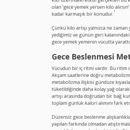
kilo üzerindeki etkisi gerçekten bu
olan ‘gece yemek yersen kilo alırsın
1
kadar karmaşık bir konudur.
Çünkü kilo artışı yalnızca ne zaman 
yediğimiz ve günün geri kalanındaki a
gece yemek yemenin vücutta yarattığı
Gece Beslenmesi Meta
Vücudun bir iç ritmi vardır. Bu ritim 
Akşam saatlerine doğru metabolizm
metabolizma ilişkisi gündüze kıyasla 
tüketildiğinde daha kolay yağ olarak
artışı arasında doğrudan bir bağ k
toplam günlük kalori alımını fark et
Düzensiz gece beslenme alışkanlıklar
yapılan farkında olmadan atıştırmala