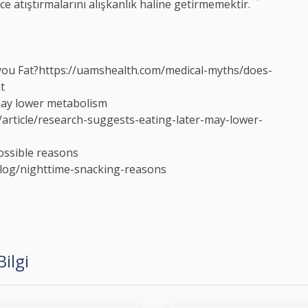
e atıştırmalarını alışkanlık haline getirmemektir.
you Fat?
https://uamshealth.com/medical-myths/does-
t
may lower metabolism
article/research-suggests-eating-later-may-lower-
possible reasons
blog/nighttime-snacking-reasons
ilgi