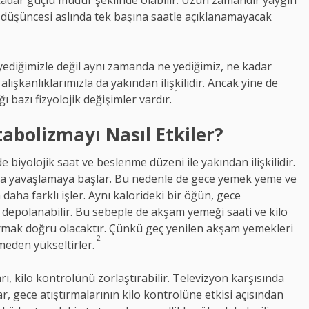
 kadar güçlü müdür şeklinde olabilir. Uzun zamandır yaygın
’ düşüncesi aslında tek başına saatle açıklanamayacak
yediğimizle değil aynı zamanda ne yediğimiz, ne kadar
lışkanlıklarımızla da yakından ilişkilidir. Ancak yine de
1
 bazı fizyolojik değişimler vardır.
bolizmayı Nasıl Etkiler?
de biyolojik saat ve beslenme düzeni ile yakından ilişkilidir.
a yavaşlamaya başlar. Bu nedenle de gece yemek yeme ve
daha farklı işler. Aynı kalorideki bir öğün, gece
 depolanabilir. Bu sebeple de akşam yemeği saati ve kilo
urmak doğru olacaktır. Çünkü geç yenilen akşam yemekleri
2
meden yükseltirler.
ı, kilo kontrolünü zorlaştırabilir. Televizyon karşısında
r, gece atıştırmalarının kilo kontrolüne etkisi açısından