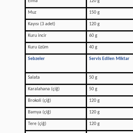
Elma
120 g
Muz
150 g
Kayısı (3 adet)
120 g
Kuru incir
60 g
Kuru üzüm
40 g
Sebzeler
Servis Edilen Miktar
Salata
50 g
Karalahana (çiğ)
50 g
Brokoli (çiğ)
120 g
Bamya (çiğ)
120 g
Tere (çiğ)
120 g