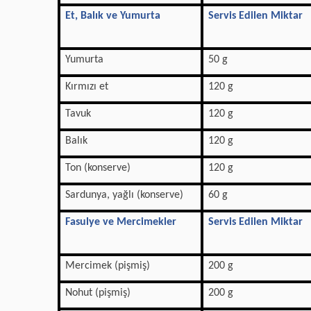
Et, Balık ve Yumurta
Servis Edilen Miktar
Yumurta
50 g
Kırmızı et
120 g
Tavuk
120 g
Balık
120 g
Ton (konserve)
120 g
Sardunya, yağlı (konserve)
60 g
Fasulye ve Mercimekler
Servis Edilen Miktar
Mercimek (pişmiş)
200 g
Nohut (pişmiş)
200 g