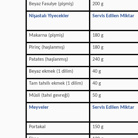
Beyaz Fasulye (pişmiş)
200 g
Nişastalı Yiyecekler
Servis Edilen Miktar
Makarna (pişmiş)
180 g
Pirinç (haşlanmış)
180 g
Patates (haşlanmış)
240 g
Beyaz ekmek (1 dilim)
40 g
Tam tahıllı ekmek (1 dilim)
40 g
Müsli (tahıl gevreği)
50 g
Meyveler
Servis Edilen Miktar
Portakal
150 g