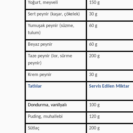
Yoğurt, meyveli
150 g
Sert peynir (kaşar, çökelek)
30 g
Yumuşak peynir (süzme,
60 g
tulum)
Beyaz peynir
60 g
Taze peynir (lor, sürme
200 g
peynir)
Krem peynir
30 g
Tatlılar
Servis Edilen Miktar
Dondurma, vanilyalı
100 g
Puding, muhallebi
120 g
Sütlaç
200 g