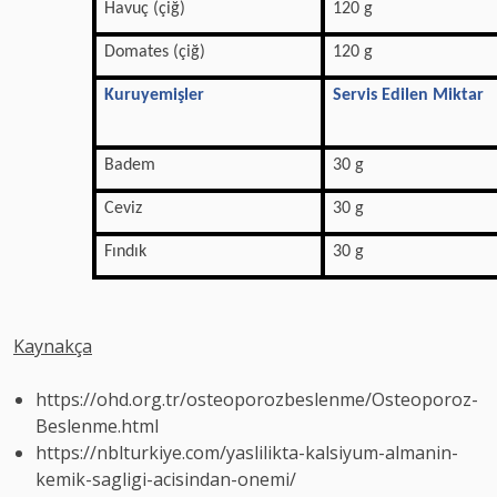
Havuç (çiğ)
120 g
Domates (çiğ)
120 g
Kuruyemişler
Servis Edilen Miktar
Badem
30 g
Ceviz
30 g
Fındık
30 g
Kaynakça
https://ohd.org.tr/osteoporozbeslenme/Osteoporoz-
Beslenme.html
https://nblturkiye.com/yaslilikta-kalsiyum-almanin-
kemik-sagligi-acisindan-onemi/