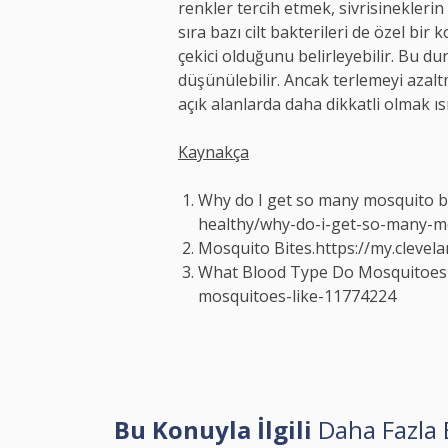
renkler tercih etmek, sivrisinekleri
sıra bazı cilt bakterileri de özel bi
çekici olduğunu belirleyebilir. Bu d
düşünülebilir. Ancak terlemeyi azalt
açık alanlarda daha dikkatli olmak ıs
Kaynakça
Why do I get so many mosquito b
healthy/why-do-i-get-so-many-m
Mosquito Bites.
https://my.clevel
What Blood Type Do Mosquitoes 
mosquitoes-like-11774224
Bu Konuyla İlgili
Daha Fazla B