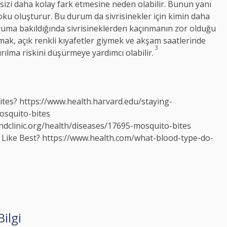
n sizi daha kolay fark etmesine neden olabilir. Bunun yanı
r koku oluşturur. Bu durum da sivrisinekler için kimin daha
uruma bakıldığında sivrisineklerden kaçınmanın zor olduğu
mak, açık renkli kıyafetler giymek ve akşam saatlerinde
3
ırılma riskini düşürmeye yardımcı olabilir.
ites?
https://www.health.harvard.edu/staying-
osquito-bites
andclinic.org/health/diseases/17695-mosquito-bites
Like Best?
https://www.health.com/what-blood-type-do-
ilgi