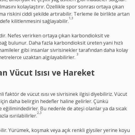
masını kolaylaştırır. Özellikle spor sonrası ortaya çıkan
lma riskini ciddi şekilde artırabilir. Terleme ile birlikte artan
1,3
edefe kilitlenmesini sağlayabilir.
ir. Nefes verirken ortaya çıkan karbondioksit ve
 bağ bulunur. Daha fazla karbondioksit üreten yani hızlı
amileler gibi insanlar sivrisinekler tarafından daha kolay
3
 metrelerce uzaktan algılayabilirler.
ran Vücut Isısı ve Hareket
i faktör de vücut ısısı ve sivrisinek ilgisi diyebiliriz. Vücut
 için daha belirgin hedefler haline gelirler. Çünkü
 eğilimindedirler. Bu nedenle de ateşi olanlar ya da sıcak
2,3
a ısırılabilirler.
abilir. Yürümek, koşmak veya açık renkli giysiler yerine koyu