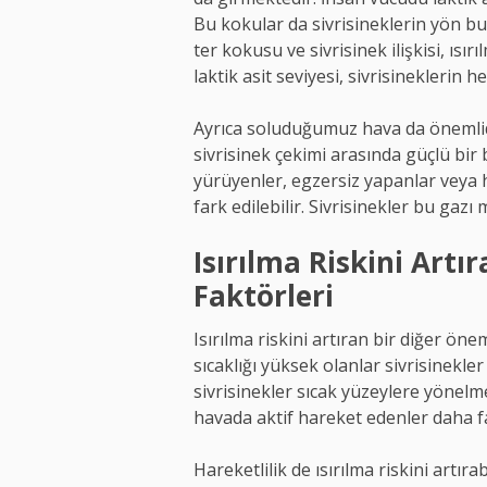
Bu kokular da sivrisineklerin yön bul
ter kokusu ve sivrisinek ilişkisi, ısırı
laktik asit seviyesi, sivrisineklerin h
Ayrıca soluduğumuz hava da önemlid
sivrisinek çekimi arasında güçlü bir
yürüyenler, egzersiz yapanlar veya h
fark edilebilir. Sivrisinekler bu gazı
Isırılma Riskini Artı
Faktörleri
Isırılma riskini artıran bir diğer öneml
sıcaklığı yüksek olanlar sivrisinekler
sivrisinekler sıcak yüzeylere yönelme
havada aktif hareket edenler daha fazl
Hareketlilik de ısırılma riskini artır