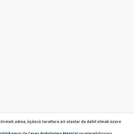
ştirmek adına, üçüncü taraflara ait olanlar da dahil olmak üzere
Politikamızı
ile
Çerez Aydınlatma Metni’ni
inceleyebilirsiniz.