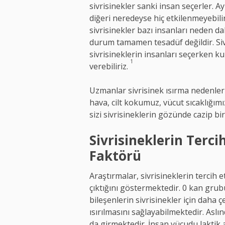
sivrisinekler sanki insan seçerler. Ay
diğeri neredeyse hiç etkilenmeyebili
sivrisinekler bazı insanları neden d
durum tamamen tesadüf değildir. Siv
sivrisineklerin insanları seçerken ku
1
verebiliriz.
Uzmanlar sivrisinek ısırma nedenle
hava, cilt kokumuz, vücut sıcaklığım
sizi sivrisineklerin gözünde cazip bi
Sivrisineklerin Terci
Faktörü
Araştırmalar, sivrisineklerin tercih 
çıktığını göstermektedir. 0 kan grubu
bileşenlerin sivrisinekler için daha ç
ısırılmasını sağlayabilmektedir. Aslı
da girmektedir. İnsan vücudu laktik as