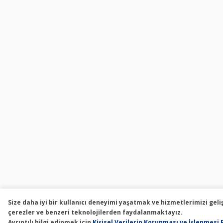
Size daha iyi bir kullanıcı deneyimi yaşatmak ve hizmetlerimizi geli
çerezler ve benzeri teknolojilerden faydalanmaktayız.
Ayrıntılı bilgi edinmek için
Kişisel Verilerin Korunması ve İşlenmesi 