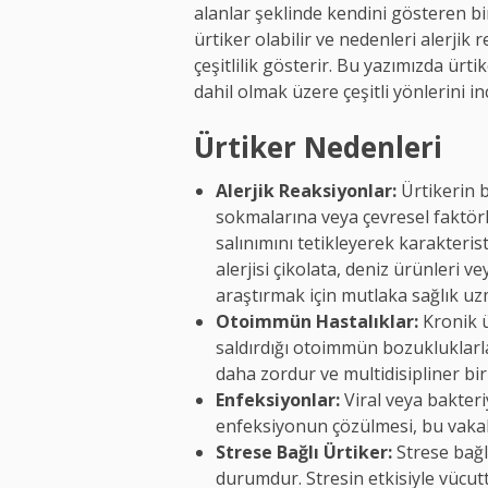
alanlar şeklinde kendini gösteren bir
ürtiker olabilir ve nedenleri alerjik
çeşitlilik gösterir. Bu yazımızda ürti
dahil olmak üzere çeşitli yönlerini in
Ürtiker Nedenleri
Alerjik Reaksiyonlar:
Ürtikerin b
sokmalarına veya çevresel faktörl
salınımını tetikleyerek karakteri
alerjisi çikolata, deniz ürünleri v
araştırmak için mutlaka sağlık 
Otoimmün Hastalıklar:
Kronik ür
saldırdığı otoimmün bozukluklarla 
daha zordur ve multidisipliner bir
Enfeksiyonlar:
Viral veya bakteriy
enfeksiyonun çözülmesi, bu vakalar
Strese Bağlı Ürtiker:
Strese bağlı
durumdur. Stresin etkisiyle vüc