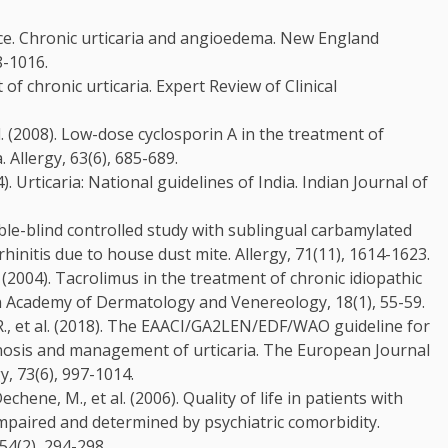
ctice. Chronic urticaria and angioedema. New England
8-1016.
of chronic urticaria. Expert Review of Clinical
t al. (2008). Low-dose cyclosporin A in the treatment of
. Allergy, 63(6), 685-689.
4). Urticaria: National guidelines of India. Indian Journal of
ble-blind controlled study with sublingual carbamylated
hinitis due to house dust mite. Allergy, 71(11), 1614-1623.
S. (2004). Tacrolimus in the treatment of chronic idiopathic
an Academy of Dermatology and Venereology, 18(1), 55-59.
 R., et al. (2018). The EAACI/GA2LEN/EDF/WAO guideline for
iagnosis and management of urticaria. The European Journal
y, 73(6), 997-1014.
chene, M., et al. (2006). Quality of life in patients with
y impaired and determined by psychiatric comorbidity.
54(2), 294-298.