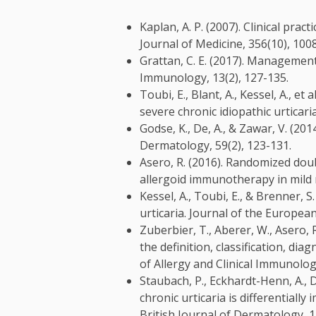
Kaplan, A. P. (2007). Clinical pra
Journal of Medicine, 356(10), 100
Grattan, C. E. (2017). Management 
Immunology, 13(2), 127-135.
Toubi, E., Blant, A., Kessel, A., e
severe chronic idiopathic urticaria
Godse, K., De, A., & Zawar, V. (201
Dermatology, 59(2), 123-131.
Asero, R. (2016). Randomized dou
allergoid immunotherapy in mild r
Kessel, A., Toubi, E., & Brenner, 
urticaria. Journal of the Europe
Zuberbier, T., Aberer, W., Asero,
the definition, classification, d
of Allergy and Clinical Immunolog
Staubach, P., Eckhardt-Henn, A., De
chronic urticaria is differentiall
British Journal of Dermatology, 1