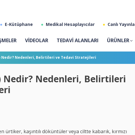
E-Kütüphane
Medikal Hesaplayıcılar
Canlı Yayınla
ŞMELER
VİDEOLAR
TEDAVİ ALANLARI
ÜRÜNLER
Nedir? Nedenleri, Belirtileri ve Tedavi Stratejileri
 Nedir? Nedenleri, Belirtileri
eri
 ürtiker, kaşıntılı döküntüler veya ciltte kabarık, kırmızı