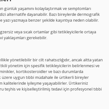
rın günlük yaşamını kolaylaştırmak ve semptomları
dizi alternatife dayanabilir. Bazı bireylerde dermografik
nde yazı yazmaya benzer şekilde kaşıntıya neden olabilir.
gzersiz veya sıcak ortamlar gibi tetikleyicilerle ortaya
avi yaklaşımları gerekebilir.
kle yönetilebilir bir cilt rahatsızlığıdır, ancak altta yatan
kili yönetim için spesifik tetikleyicilerin belirlenmesi ve
aminikler, kortikosteroidler ve bazı durumlarda
zere uygun tıbbi müdahale ile ürtikerli bireyler
kalitelerinde iyileşme yaşayabilirler. Ürtikeriniz
teşhis ve kişiselleştirilmiş tedavi için profesyonel tıbbi