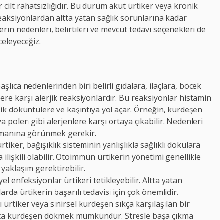
 cilt rahatsızlığıdır. Bu durum akut ürtiker veya kronik
 reaksiyonlardan altta yatan sağlık sorunlarına kadar
kerin nedenleri, belirtileri ve mevcut tedavi seçenekleri de
celeyeceğiz.
aşlıca nedenlerinden biri belirli gıdalara, ilaçlara, böcek
ere karşı alerjik reaksiyonlardır. Bu reaksiyonlar histamin
stik döküntülere ve kaşıntıya yol açar. Örneğin, kurdeşen
eya polen gibi alerjenlere karşı ortaya çıkabilir. Nedenleri
uzmanına görünmek gerekir.
tiker, bağışıklık sisteminin yanlışlıkla sağlıklı dokulara
ilişkili olabilir. Otoimmün ürtikerin yönetimi genellikle
 yaklaşım gerektirebilir.
el enfeksiyonlar ürtikeri tetikleyebilir. Altta yatan
da ürtikerin başarılı tedavisi için çok önemlidir.
 ürtiker veya sinirsel kurdeşen sıkça karşılaşılan bir
utta kurdeşen dökmek mümkündür. Stresle başa çıkma